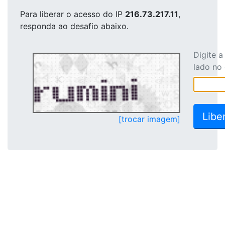
Para liberar o acesso
do IP
216.73.217.11
,
responda ao desafio abaixo.
Digite 
lado no
[trocar imagem]